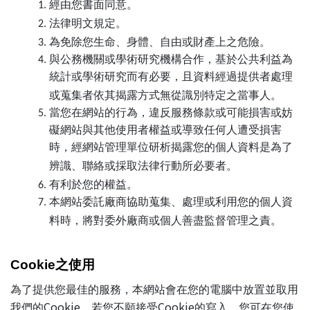
經由您書面同意。
法律明文規定。
為免除您生命、身體、自由或財產上之危險。
與公務機關或學術研究機構合作，基於公共利益為
統計或學術研究而有必要，且資料經過提供者處理
或蒐集者依其揭露方式無從識別特定之當事人。
當您在網站的行為，違反服務條款或可能損害或妨
礙網站與其他使用者權益或導致任何人遭受損害
時，經網站管理單位研析揭露您的個人資料是為了
辨識、聯絡或採取法律行動所必要者。
有利於您的權益。
本網站委託廠商協助蒐集、處理或利用您的個人資
料時，將對委外廠商或個人善盡監督管理之責。
Cookie
之使用
為了提供您最佳的服務，本網站會在您的電腦中放置並取用
Cookie
Cookie
我們的
，若您不願接受
的寫入，您可在您使