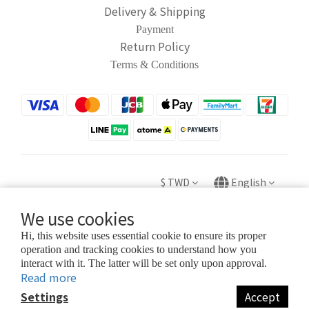
Delivery & Shipping
Payment
Return Policy
Terms & Conditions
$
TWD
English
We use cookies
Hi, this website uses essential cookie to ensure its proper
operation and tracking cookies to understand how you
Copyright © 2020 HUEI YING INTERNATIONAL TRADE CO.,
interact with it. The latter will be set only upon approval.
LTD.
Read more
卉盈國際貿易有限公司 統編：82882831
Settings
Accept