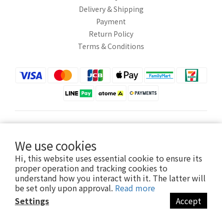
Delivery & Shipping
Payment
Return Policy
Terms & Conditions
$
TWD
English
We use cookies
Hi, this website uses essential cookie to ensure its
proper operation and tracking cookies to
understand how you interact with it. The latter will
Copyright © 2020 HUEI YING INTERNATIONAL TRADE CO., LTD.
be set only upon approval.
Read more
卉盈國際貿易有限公司 統編：82882831
Settings
Accept