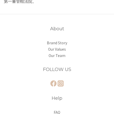
第一審管轄法院。
About
Brand Story
Our Values
Our Team
FOLLOW US
Help
FAQ