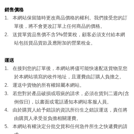
銷售價格
1.
本網站保留隨時更改商品價格的權利。我們接受您的訂
單後，將不會更改訂單上任何商品的價格。
5%
2.
送貨單貨品售價不含
營業稅，顧客必須支付給本網
站包括貨品貨款及應附加的營業稅金。
運送
1.
在接到您的訂單後，本網站將儘可能快速配送貨物至您
於本網站填寫的收件地址，且運費由訂購人負擔之。
2.
運送中貨物的所有權歸屬本網站。
(
3.
若您對於產品破損或瑕疵的請求，必須在貨到二週內
含
)
例假日
，以書面或電話通知本網站客服人員。
4.
由於購買人給予錯誤的資訊所衍生之錯誤運送，責任將
由購買人承受並負擔相關運費。
5.
本網站有權決定分批交貨和任何急件所生之快遞費的請