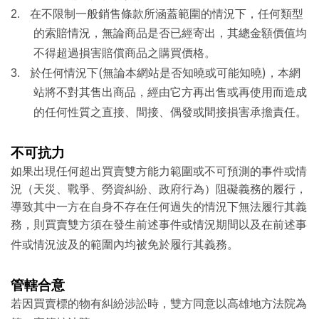
2.
在不限制一般銷售條款所涵蓋範圍的情況下，任何類型
的索賠情況，無論商品是否已經寄出，其總金額價值均
不得超過損害賠償商品之購買價格。
(
)
3.
於任何情況下
無論本網站是否知曉或可能知曉
，本網
站將不對其售出商品，經由它方再出售或再使用而造成
的任何性質之直接、間接、偶發或間接損害承擔責任。
不可抗力
如果出現任何超出買賣雙方能力範圍或不可預測的事件或情
況（天災、戰爭、勞資糾紛、政府行為）阻礙義務的履行，
導致其中一方在自身不存在任何過失的情況下無法履行其義
務，則買賣雙方須在發生前述事件或情況期間以及在前述事
件或情況波及的範圍內均被免於履行其義務。
管轄合意
若因買賣標的物有糾紛涉訟時，雙方同意以高雄地方法院為