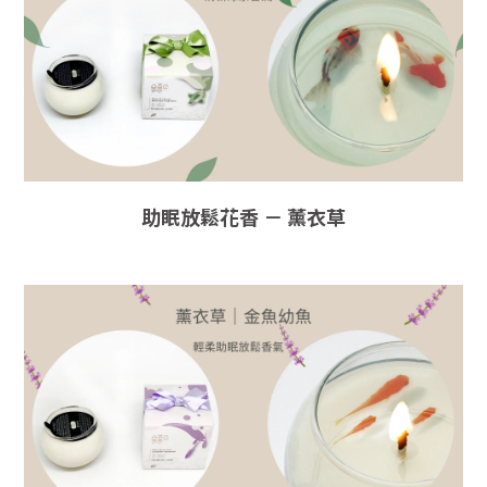
助眠放鬆花香
－
薰衣草