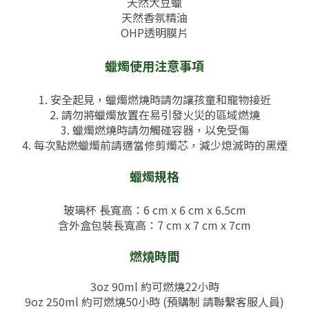
天然大豆蠟
天然香氛精油
OHP透明膜片
蠟燭使用注意事項
1. 安全起見，蠟燭燃燒時請勿讓孩童和寵物接近
2. 請勿將蠟燭放置在易引發火災的區域燃燒
3. 蠟燭燃燒時請勿觸碰容器，以免受傷
4. 每次點燃蠟燭前請適當修剪燭芯，減少熄滅時的黑煙
蠟燭規格
玻璃杯 長寬高：6 cm x 6 cm x 6.5cm
含外盒包裝
長寬高：7
cm x 7 cm x 7cm
燃燒時間
3oz 90ml 約可燃燒22小時
9oz 250ml 約可燃燒50小時 (預購制 請聯繫客服人員)