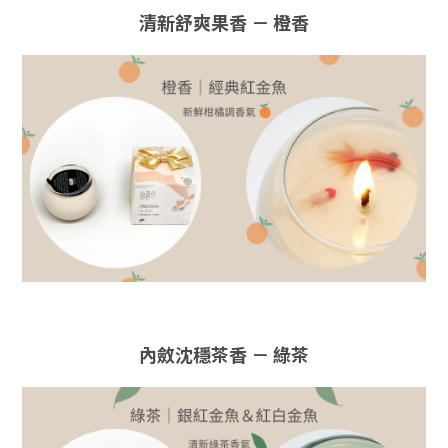
清新舒爽果香 － 橙香
內斂沈穩茶香
－
綠茶