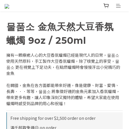
물품소 金魚天然大豆香氛
蠟燭 9oz / 250ml
擁有一顆療癒人心的大豆香氛蠟燭已經是現代人的日常，물품소 
使用天然原料，手工製作大豆香氛蠟燭，除了嗅覺上的享受，물
품소 更在視覺上下足功夫，在點燃蠟燭時會慢慢浮出小兒精巧的
金魚
在韓國，金魚在各方面都能帶來好運，像是健康、財富、愛情、
長壽．．．等等，물품소 將象徵好運的金魚元素加入香氛蠟燭，
帶來更多有趣、讓人印象深刻又獨特的體驗，希望大家能在使用
蠟燭時感受到品牌的用心和祝福！
Free shipping for over $2,500 order on order
滿千超取免運😌 on order