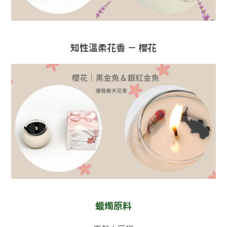
知性溫柔花香
－
櫻花
蠟燭原料