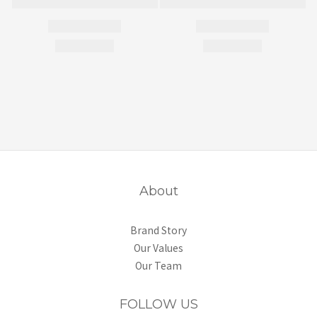
About
Brand Story
Our Values
Our Team
FOLLOW US