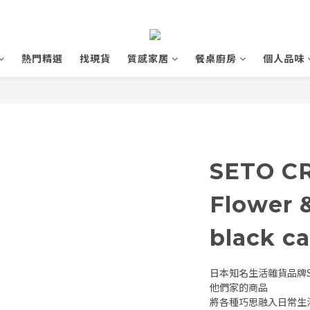
熱門精選
找現貨
質感家居
餐桌廚房
個人品味
SETO C
Flower 
black ca
日本知名生活雜貨品牌S
他們家的商品
將各種巧思融入日常生