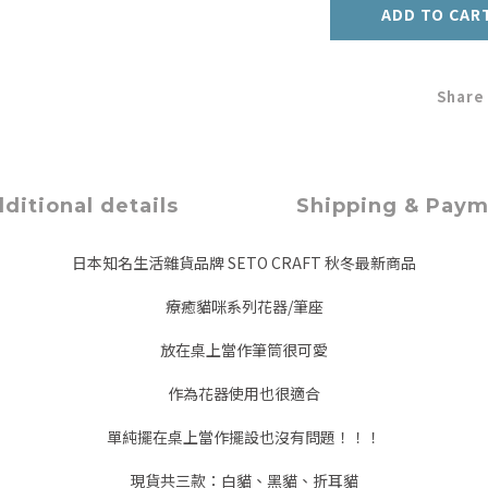
ADD TO CAR
Share
ditional details
Shipping & Pay
日本知名生活雜貨品牌 SETO CRAFT 秋冬最新商品
療癒貓咪系列花器/筆座
放在桌上當作筆筒很可愛
作為花器使用也很適合
單純擺在桌上當作擺設也沒有問題！！！
現貨共三款：白貓、黑貓、折耳貓