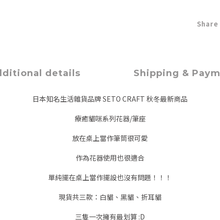
Share
ditional details
Shipping & Pay
日本知名生活雜貨品牌 SETO CRAFT 秋冬最新商品
療癒貓咪系列花器/筆座
放在桌上當作筆筒很可愛
作為花器使用也很適合
單純擺在桌上當作擺設也沒有問題！！！
現貨共三款：白貓、黑貓、折耳貓
三隻一次擁有最划算 :D