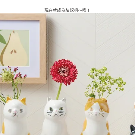
現在就成為貓奴吧～喵！