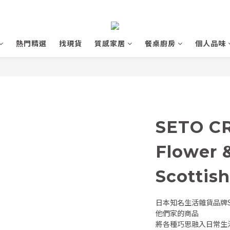
熱門精選
找現貨
質感家居
餐桌廚房
個人品味
SETO C
Flower 
Scottish
日本知名生活雜貨品牌S
他們家的商品
將各種巧思融入日常生