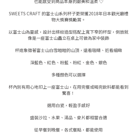
也能感受到商品本身的甜美和溫柔 ♡
SWEETS CRAFT 的富士山系列杯子更榮獲2018年日本觀光廳禮
物大獎賽獎勵賞。
以富士山為靈感，設計出條紋造型搭配上寬下窄的杯型，倒放就
像是一座富士山矗立在桌上可做為家中裝飾
杯底象徵著富士山白雪皚皚的山頂，遠看吸睛、近看細緻
深藍色、紅色、粉藍、粉紅、金色、銀色
多種顏色可以選擇
杯內別有用心地印上一座富士山，在用完餐或喝完飲料都能看到
驚喜！
選用白瓷，輕盈手感好
盛裝沙拉、水果、湯品、麥片都相當合適
從早餐到晚餐，各式餐點，都能使用