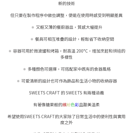
新的技術
但只要在製作程序中做些調整，便能在使用時感受到明顯差異
🔅 又輕又薄的餐廚器皿，質感大幅提升
🔅 餐具可相互堆疊的設計，輕鬆省下收納空間
🔅 容器可用於微波爐和烤箱，耐高溫 200
°
C，增加烹飪和烘培的
多樣性
🔅 多種顏色可選擇，可搭配家中既有的食器風格
🔅 可愛清新的設計也可作為飾品和生活小物的收納容器
SWEETS CRAFT 的 SWEETS 有兩種涵義
有著像糖果般的
繽
紛
色
彩
且甜美溫柔
希望使用SWEETS CRAFT的大家除了日常生活中的便利性與實用
度之外