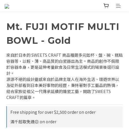
Mt. FUJI MOTIF MULTI
BOWL - Gold
來自於日本的 SWEETS CRAFT 商品種類多元如杯、盤、碗、糕點
容器等，以輕、薄、高品質的白瓷器皿為主。商品的創作不侷限
於容器本身，更是延伸考量飲食及日常生活模式的場景後逕行設
計。
源源不絕的設計靈感來自於品牌主理人在海外生活、環遊世界以
及從外部看到日本美好事物的經歷，秉持著對手工藝品的熱情，
結合家族從祖父一代傳承延續的燒瓷工藝，開啟了SWEETS 
CRAFT的篇章。
Free shipping for over $2,500 order on order
滿千超取免運😌 on order