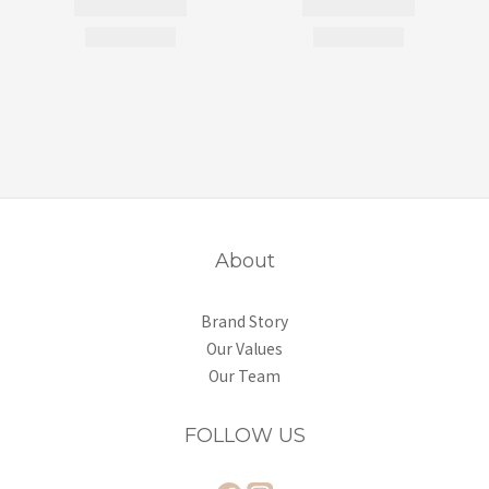
About
Brand Story
Our Values
Our Team
FOLLOW US