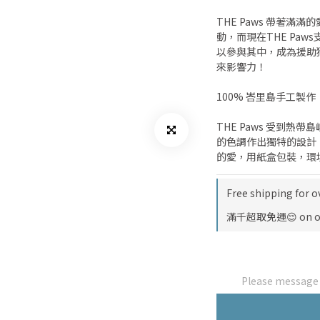
THE Paws 帶著
動，而現在THE Pa
以參與其中，成為援助
來影響力！
100% 峇里島手工製作
THE Paws 受到
的色調作出獨特的設計
的愛，用紙盒包裝，環
Free shipping for o
滿千超取免運😌 on o
Please message t