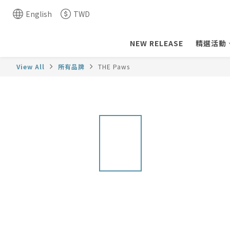
English
TWD
NEW RELEASE
精選活動
View All
所有品牌
THE Paws