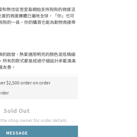
滿滿的愛和熱忱從峇里島開始支持狗狗的救援活
ws支援的救援團體已遍地全球，「你」也可
狗狗的一員，你的購買也能為動物救援帶
熱帶島嶼的啟發，熱愛運用明亮的顏色混搭精細
，所有的款式都是經過仔細設計承載滿滿
境友善。
ver $2,500 order on order
rder
Sold Out
he shop owner for order details.
MESSAGE