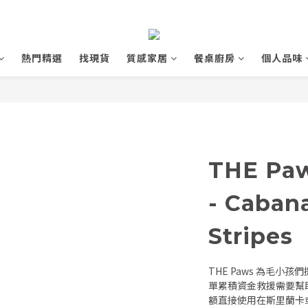
熱門精選
找現貨
質感家居
餐桌廚房
個人品味
THE P
- Caban
Stripes
THE Paws 為毛
單累積資金救援需要幫
額直接使用在斯里蘭卡