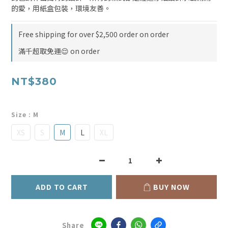
的愛，用紙盒包裝，環境友善。
Free shipping for over $2,500 order on order
滿千超取免運😌 on order
NT$380
Size
: M
XS
S
M
L
XL
ADD TO CART
BUY NOW
Share