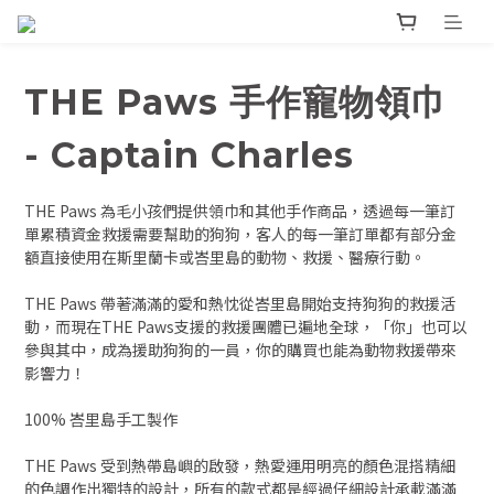
THE Paws 手作寵物領巾
- Captain Charles
THE Paws 為毛小孩們提供領巾和其他手作商品，透過每一筆訂
單累積資金救援需要幫助的狗狗，客人的每一筆訂單都有部分金
額直接使用在斯里蘭卡或峇里島的動物、救援、醫療行動。
THE Paws 帶著滿滿的愛和熱忱從峇里島開始支持狗狗的救援活
動，而現在THE Paws支援的救援團體已遍地全球，「你」也可以
參與其中，成為援助狗狗的一員，你的購買也能為動物救援帶來
影響力！
100% 峇里島手工製作
THE Paws 受到熱帶島嶼的啟發，熱愛運用明亮的顏色混搭精細
的色調作出獨特的設計，所有的款式都是經過仔細設計承載滿滿