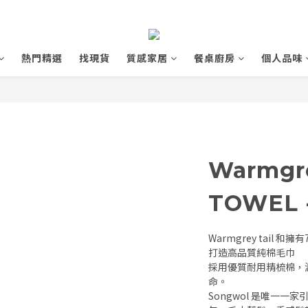
熱門精選
找現貨
質感家居
餐桌廚房
個人品味
Warmgre
TOWEL 
Warmgrey tail 
打造高品質純棉毛巾
採用優質耐用精梳棉，
命。
Songwol 是唯一