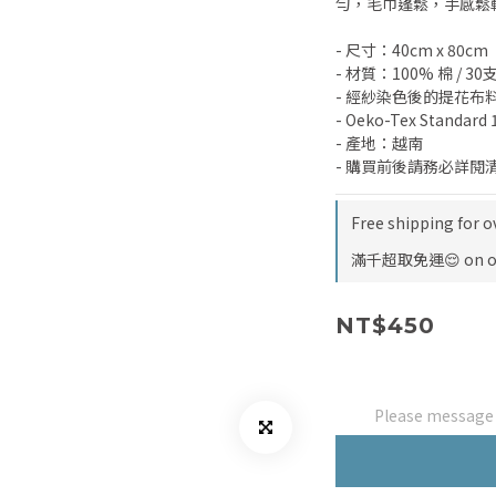
勻，毛巾蓬鬆，手感鬆
- 尺寸：40cm x 80cm
- 材質：100% 棉 / 3
- 經紗染色後的提花布
- Oeko-Tex Standard
- 產地：越南
- 購買前後請務必詳閱
Free shipping for o
滿千超取免運😌 on o
NT$450
Please message t