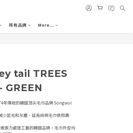
所有品牌
More...
y tail TREES
- GREEN
和擁有74年傳統的韓國頂尖毛巾品牌 Songwol 
減少起毛和灰塵，延長純棉毛巾使用壽
一家引進張力處理工藝的韓國品牌，毛巾外型均