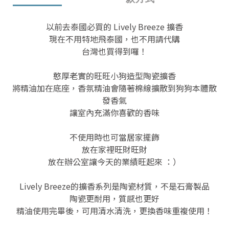
以前去泰國必買的 Lively Breeze 擴香
現在不用特地飛泰國，也不用請代購
台灣也買得到囉！
憨厚老實的旺旺小狗造型陶瓷擴香
將精油加在底座，香氛精油會隨著棉線擴散到狗狗本體散
發香氣
讓室內充滿你喜歡的香味
不使用時也可當居家擺飾
放在家裡旺財旺財
放在辦公室讓今天的業績旺起來 ：）
Lively Breeze的擴香系列是陶瓷材質，不是石膏製品
陶瓷更耐用，質感也更好
精油使用完畢後，可用清水清洗，更換香味重複使用！