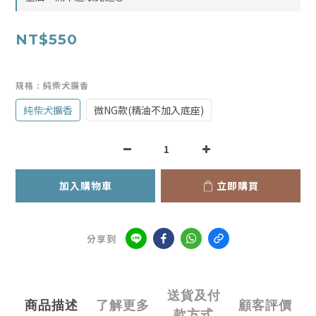
NT$550
規格
: 純柴犬擴香
純柴犬擴香
微NG款(精油不加入底座)
加入購物車
立即購買
分享到
送貨及付
商品描述
了解更多
顧客評價
款方式