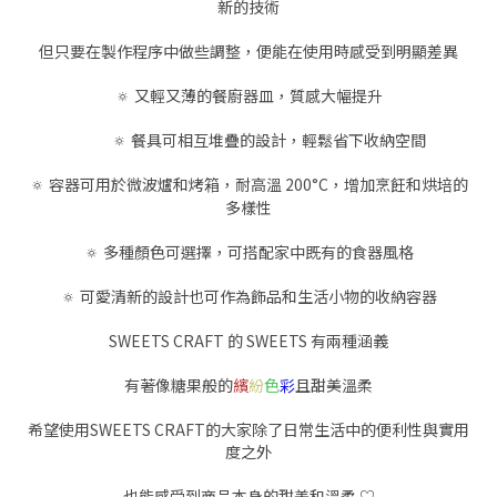
新的技術
但只要在製作程序中做些調整，便能在使用時感受到明顯差異
🔅 又輕又薄的餐廚器皿，質感大幅提升
🔅 餐具可相互堆疊的設計，輕鬆省下收納空間
🔅 容器可用於微波爐和烤箱，耐高溫 200
°
C，增加烹飪和烘培的
多樣性
🔅 多種顏色可選擇，可搭配家中既有的食器風格
🔅 可愛清新的設計也可作為飾品和生活小物的收納容器
SWEETS CRAFT 的 SWEETS 有兩種涵義
有著像糖果般的
繽
紛
色
彩
且甜美溫柔
希望使用SWEETS CRAFT的大家除了日常生活中的便利性與實用
度之外
也能感受到商品本身的甜美和溫柔 ♡