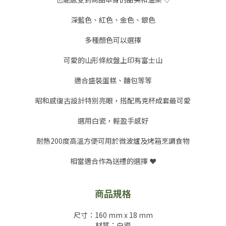
深藍色、紅色、金色、銀色
多種顏色可以選擇
可愛的山形條紋盤上印有富士山
適合盛裝蛋糕、麵包等等
昭和感復古設計特別亮眼，搭配馬克杯成套最可愛
選用白瓷，輕盈手感好
耐熱200度高溫方便可用於微波爐及烤箱烹調食物
相當適合作為送禮的選擇 ❤️
商品規格
尺寸：160 mm x 18 mm
材質：白瓷