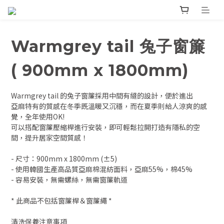
Warmgrey tail 兔子窗簾
( 900mm x 1800mm)
Warmgrey tail 的兔子窗簾採用中間有縫的設計，便於進出
亞麻特有的質感在冬季既溫暖又沉穩，而在夏季則給人涼爽的感
覺，全年使用OK!
可以搭配窗簾壓縮桿進行安裝，即可輕鬆拉開打造有隱私的空
間，提升居家空間質感！
- 尺寸：900mm x 1800mm (±5)
- 使用韓國生產高品質亞麻棉混紡面料，亞麻55%，棉45%
- 容易安裝，無需螺絲，無需窗簾軌道
* 此商品不包括窗簾桿＆窗簾繩 *
清洗保養注意事項