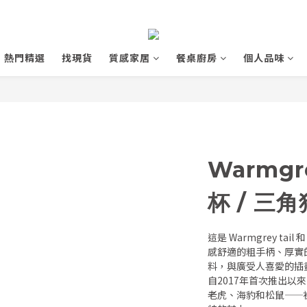
熱門精選
找現貨
質感家居
餐桌廚房
個人品味
Warmgr
杯 / 三
這是 Warmgrey tai
感舒適的粗手柄、厚實
料，與廣受人喜愛的插
自2017年首次推出
老虎、海豹和松鼠——