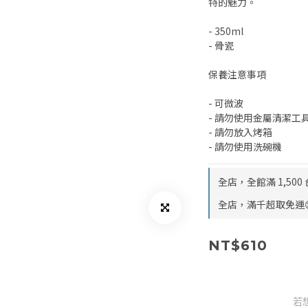
特的魅力。
- 350ml
- 骨瓷
保養注意事項
- 可微波
- 請勿使用金屬清潔工
- 請勿放入烤箱
- 請勿使用洗碗機
全店，全館滿 1,50
全店，滿千超取免運
NT$610
若