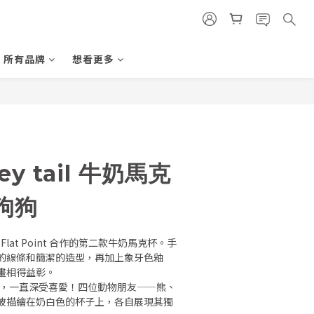
所有品牌
想看更多
ey tail 牛奶馬克
角狗狗
l 和 Flat Point 合作的第二款牛奶馬克杯。手
的線條和簡潔的造型，再加上象牙色釉
畫相得益彰。
以來，一直深受喜愛！四位動物朋友——熊、
被描繪在奶白色的杯子上，各自展現其獨