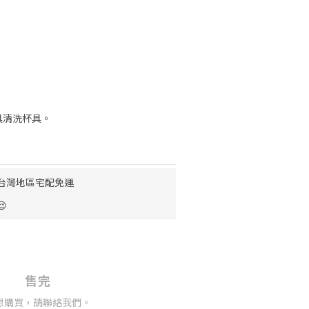
具清洗杯具。
0 台灣地區宅配免運

售完
想購買，請聯絡我們。