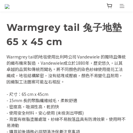
Warmgrey tail 兔子地墊
65 x 45 cm
Warmgrey tail的地毯使用比利時公司 Vandewiele 的獨特且傳統
的織布機來製造 ，Vandewiele成立於1880年，歷史悠久，以其
卓越的品質和傳統而聞名。將不同顏色的染色紗線使用提花工法
織成，地毯結構緊密，沒有結塊或壓痕，顏色不易變化且耐用，
因織製工法圖案可能左右相反。
- 尺寸：65 cm x 45cm
- 15mm 長的聚酯纖維絨毛，柔軟舒適
- 密度高，吸濕性高，乾的快
- 使用安全材料，安心使用 (未檢測出甲醛)
- 背面有樹脂塗層處理，紗線不易脫落且具有防滑效果，使用時不
易滑動
- 購買前後請務必詳閱清洗保養注意事項