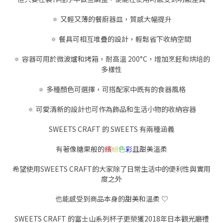
🔅 又輕又薄的餐廚器皿，質感大幅提升
🔅 餐具可相互堆疊的設計，輕鬆省下收納空間
🔅 容器可用於微波爐和烤箱，耐高溫 200
°
C，增加烹飪和烘培的
多樣性
🔅 多種顏色可選擇，可搭配家中既有的食器風格
🔅 可愛清新的設計也可作為飾品和生活小物的收納容器
SWEETS CRAFT 的 SWEETS 有兩種涵義
有著像糖果般的
繽
紛
色
彩
且甜美溫柔
希望使用SWEETS CRAFT的大家除了日常生活中的便利性與實用
度之外
也能感受到商品本身的甜美和溫柔 ♡
SWEETS CRAFT 的富士山系列杯子更榮獲2018年日本觀光廳禮