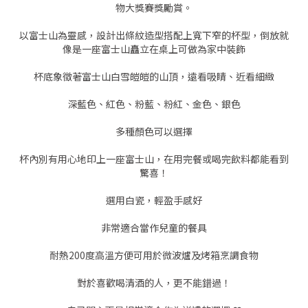
物大獎賽獎勵賞。
以富士山為靈感，設計出條紋造型搭配上寬下窄的杯型，倒放就
像是一座富士山矗立在桌上可做為家中裝飾
杯底象徵著富士山白雪皚皚的山頂，遠看吸睛、近看細緻
深藍色、紅色、粉藍、粉紅、金色、銀色
多種顏色可以選擇
杯內別有用心地印上一座富士山，在用完餐或喝完飲料都能看到
驚喜！
選用白瓷，輕盈手感好
非常適合當作兒童的餐具
耐熱200度高溫方便可用於微波爐及烤箱烹調食物
對於喜歡喝清酒的人，更不能錯過！