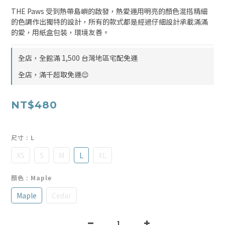
THE Paws 受到熱帶島嶼的啟發，熱愛運用明亮的顏色混搭精細
的色調作出獨特的設計，所有的款式都是經過仔細設計承載滿滿
的愛，用紙盒包裝，環境友善。
全店，全館滿 1,500 台灣地區宅配免運
全店，滿千超取免運😌
NT$480
尺寸
: L
XS
S
M
L
XL
顏色
: Maple
Maple
Cedar