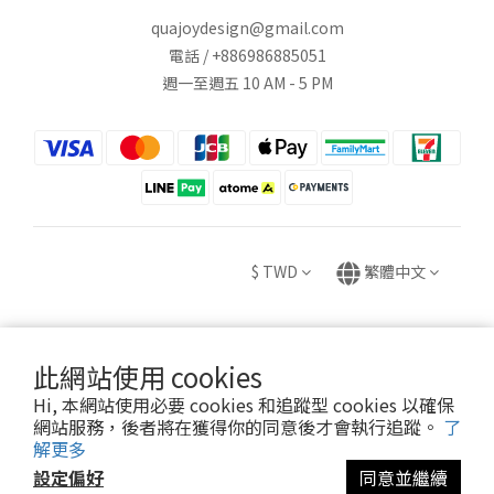
quajoydesign@gmail.com
電話 / +886986885051
週一至週五 10 AM - 5 PM
$
TWD
繁體中文
此網站使用 cookies
Copyright © 2020 HUEI YING INTERNATIONAL TRADE CO., LTD.
Hi, 本網站使用必要 cookies 和追蹤型 cookies 以確保
卉盈國際貿易有限公司 統編：82882831
網站服務，後者將在獲得你的同意後才會執行追蹤。
了
解更多
設定偏好
同意並繼續