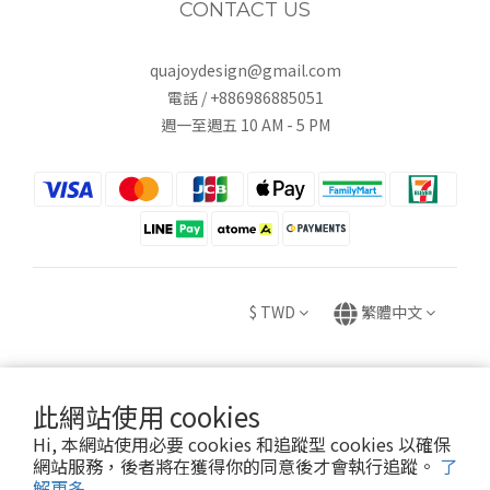
CONTACT US
quajoydesign@gmail.com
電話 / +886986885051
週一至週五 10 AM - 5 PM
$
TWD
繁體中文
此網站使用 cookies
Copyright © 2020 HUEI YING INTERNATIONAL TRADE CO., LTD.
Hi, 本網站使用必要 cookies 和追蹤型 cookies 以確保
卉盈國際貿易有限公司 統編：82882831
網站服務，後者將在獲得你的同意後才會執行追蹤。
了
解更多