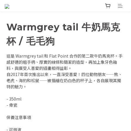
Warmgrey tail 牛奶馬克
杯 / 毛毛狗
這是 Warmgrey tail 和 Flat Point 合作的第二款牛奶馬克杯。手
感舒適的粗手柄、厚實的線條和簡潔的造型，再加上象牙色釉
料，與廣受人喜愛的插畫相得益彰。
自2017年首次推出以來，一直深受喜愛！四位動物朋友——熊、
老虎、海豹和松鼠——被描繪在奶白色的杯子上，各自展現其獨
特的魅力。
- 350ml
- 骨瓷
保養注意事項
- 可微波