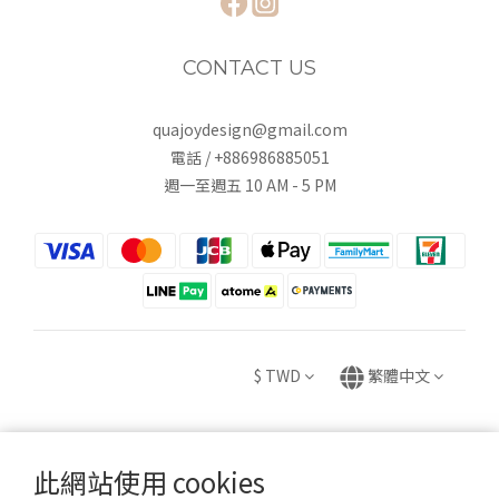
CONTACT US
quajoydesign@gmail.com
電話 / +886986885051
週一至週五 10 AM - 5 PM
$
TWD
繁體中文
此網站使用 cookies
Copyright © 2020 HUEI YING INTERNATIONAL TRADE CO., LTD.