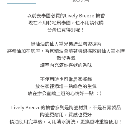
以前去泰國必買的Lively Breeze 擴香
現在不用特地飛泰國，也不用請代購
台灣也買得到囉！
綠油油的仙人掌兄弟造型陶瓷擴香
將精油加在底座，香氛精油會隨著棉線擴散到仙人掌本體
散發香氣
讓室內充滿你喜歡的香味
不使用時也可當居家擺飾
放在家裡添增一點綠色的生氣
放在辦公室讓上班的心情好一點 ：）
Lively Breeze的擴香系列是陶瓷材質，不是石膏製品
陶瓷更耐用，質感也更好
精油使用完畢後，可用清水清洗，更換香味重複使用！