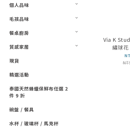
個人品味
毛孩品味
餐桌廚房
Via K St
質感家居
繡球花 
N
現貨
NT
精選活動
泰國天然蜂蠟保鮮布任選 2
件 9 折
碗盤 / 餐具
水杯 / 玻璃杯 / 馬克杯