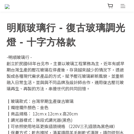
明順玻璃行 - 復古玻璃調光
燈 - 十字方格款
-明順玻璃行 - 
創立於民國68年台北市，主要以玻璃工程業務為主，近年有感早
期台灣生產的壓花玻璃在停產後，存貨越來越少的情況下，透過
製成各種現代需求產品的方式，賦予壓花玻璃嶄新風貌，並重新
融入日常生活。並與與不同品牌及設計師合作，運用復古壓花玻
璃再生、再製的方法，串連世代的共同回憶。
┃玻璃款式：台灣早期生產復古玻璃
┃燭燈鐵件顏色：金色
┃商品規格： 12cm x 12cm x 高20cm
┃調光器樣式：無段式調光器(黑色)
┃可依照使用地區更換插頭規格 （220V三孔插頭為黑色線）
┃保養方式：乾布擦拭，清潔請用羊毛刷乾式清理，請勿碰到水