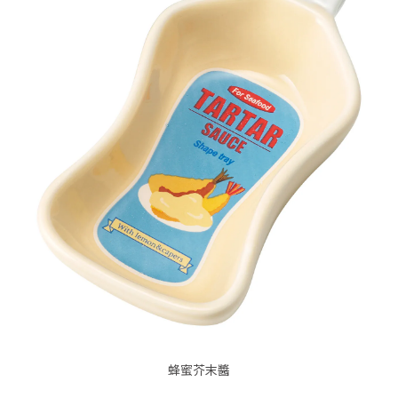
蜂蜜芥末醬