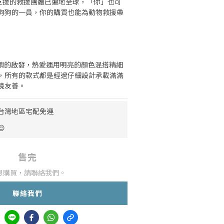
ws支援的救援團體已遍地全球，「你」也可
狗狗的一員，你的購買也能為動物救援帶
熱帶島嶼的啟發，熱愛運用明亮的顏色混搭精細
，所有的款式都是經過仔細設計承載滿滿
境友善。
0 台灣地區宅配免運

售完
想購買，請聯絡我們。
聯絡我們