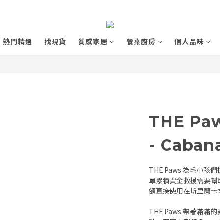
熱門精選
找現貨
質感家居
餐桌廚房
個人品味
THE P
- Cabana
THE Paws 為毛
單累積資金救援需要幫
額直接使用在斯里蘭卡
THE Paws 帶著