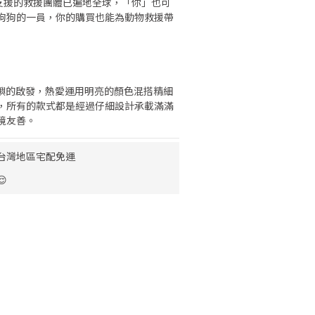
ws支援的救援團體已遍地全球，「你」也可
狗狗的一員，你的購買也能為動物救援帶
熱帶島嶼的啟發，熱愛運用明亮的顏色混搭精細
，所有的款式都是經過仔細設計承載滿滿
境友善。
0 台灣地區宅配免運
