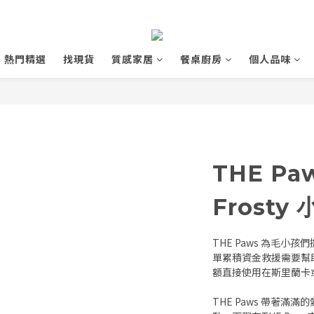
熱門精選
找現貨
質感家居
餐桌廚房
個人品味
THE P
Frosty
THE Paws 為毛
單累積資金救援需要幫
額直接使用在斯里蘭卡
THE Paws 帶著