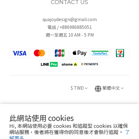
CONTACT US
quajoydesign@gmail.com
電話 / +886986885051
週一至週五 10 AM - 5 PM
$
TWD
繁體中文
此網站使用 cookies
Copyright © 2020 HUEI YING INTERNATIONAL TRADE CO., LTD.
Hi, 本網站使用必要 cookies 和追蹤型 cookies 以確保
卉盈國際貿易有限公司 統編：82882831
網站服務，後者將在獲得你的同意後才會執行追蹤。
了
解更多