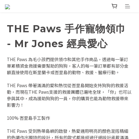
THE Paws 手作寵物領巾
- Mr Jones 經典愛心
THE Paws 為毛小孩們提供領巾和其他手作商品，透過每一筆訂
單累積資金救援需要幫助的狗狗，客人的每一筆訂單都有部分金
額直接使用在斯里蘭卡或峇里島的動物、救援、醫療行動。
THE Paws 帶著滿滿的愛和熱忱從峇里島開始支持狗狗的救援活
動，而現在THE Paws支援的救援團體已遍地全球，「你」也可以
參與其中，成為援助狗狗的一員，你的購買也能為動物救援帶來
影響力！
100% 峇里島手工製作
THE Paws 受到熱帶島嶼的啟發，熱愛運用明亮的顏色混搭精細
的色調作出獨特的設計，所有的款式都是經過仔細設計承載滿滿