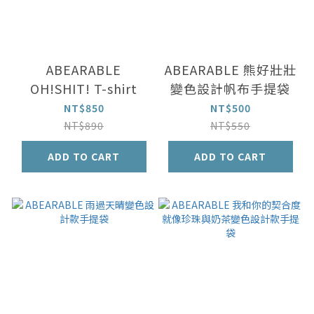
ABEARABLE
ABEARABLE 熊好壯壯
OH!SHIT! T-shirt
變色設計帆布手提袋
NT$850
NT$500
NT$890
NT$550
ADD TO CART
ADD TO CART