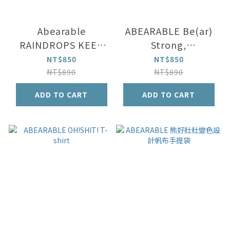
Abearable
ABEARABLE Be(ar)
RAINDROPS KEEP
Strong,
FALLING ON MY
(WHITE/GREY)
NT$850
NT$850
HEAD T-shirt
NT$890
NT$890
ADD TO CART
ADD TO CART