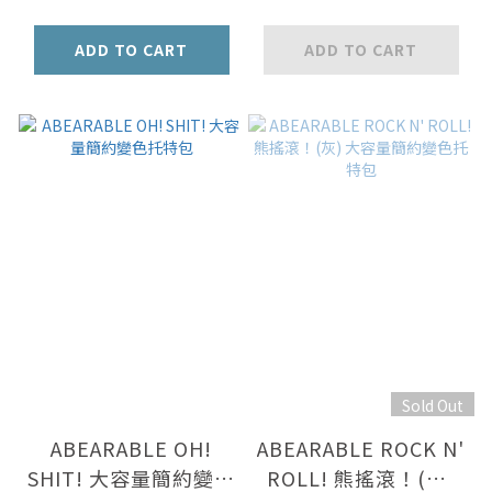
ADD TO CART
ADD TO CART
Sold Out
ABEARABLE OH!
ABEARABLE ROCK N'
SHIT! 大容量簡約變色
ROLL! 熊搖滾！(灰)