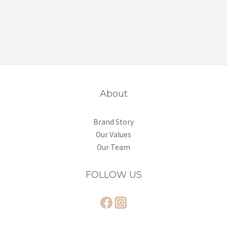
About
Brand Story
Our Values
Our Team
FOLLOW US