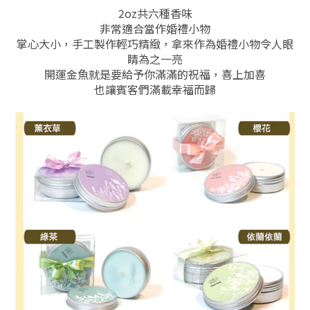
2oz共六種香味
非常適合當作婚禮小物
掌心大小，手工製作輕巧精緻，拿來作為婚禮小物令人眼
睛為之一亮
開運金魚就是要給予你滿滿的祝福，喜上加喜
也讓賓客們滿載幸福而歸