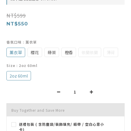
NT$599
NT$550
香氛口味
: 薰衣草
薰衣草
櫻花
綠茶
橙香
依蘭依蘭
薄荷
Size
: 2oz 60ml
2oz 60ml
Buy Together and Save More
送禮包裝 ( 含防塵袋/裝飾填充/ 緞帶 / 空白心意小
卡)