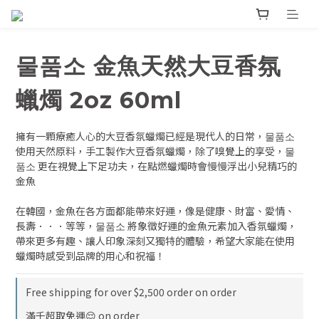
물품소 金魚天然大豆香氛
蠟燭 2oz 60ml
擁有一顆療癒人心的大豆香氛蠟燭已經是現代人的日常，물품소 
使用天然原料，手工製作大豆香氛蠟燭，除了嗅覺上的享受，물
품소 更在視覺上下足功夫，在點燃蠟燭時會慢慢浮出小兒精巧的
金魚
在韓國，金魚在各方面都能帶來好運，像是健康、財富、愛情、
長壽．．．等等，물품소 將象徵好運的金魚元素加入香氛蠟燭，
帶來更多有趣、讓人印象深刻又獨特的體驗，希望大家能在使用
蠟燭時感受到品牌的用心和祝福！
Free shipping for over $2,500 order on order
滿千超取免運😌 on order