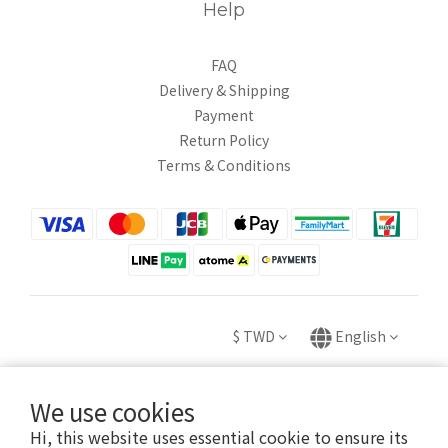
Help
FAQ
Delivery & Shipping
Payment
Return Policy
Terms & Conditions
$
TWD
English
We use cookies
Hi, this website uses essential cookie to ensure its
Copyright © 2020 HUEI YING INTERNATIONAL TRADE CO., LTD.