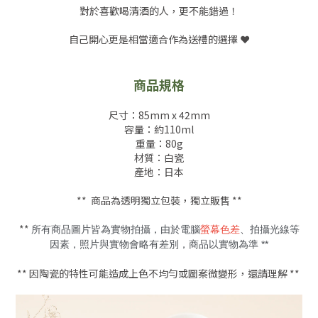
對於喜歡喝清酒的人，更不能錯過！
自己開心更是相當適合作為送禮的選擇 ❤️
商品規格
尺寸：85mm x 42mm
容量：約110ml
重量：80g
材質：白瓷
產地：日本
** 商品為透明獨立包裝，獨立販售 **
**
所有商品圖片皆為實物拍攝，由於電腦
螢幕色差
、拍攝光線等
因素，照片與實物會略有差別，商品以實物為準 **
** 因陶瓷的特性可能造成上色不均勻或圖案微變形，還請理解 **