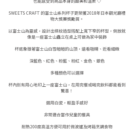
也能感受到商品本身的甜美和溫柔 ♡
SWEETS CRAFT 的富士山系列杯子更榮獲2018年日本觀光廳禮
物大獎賽獎勵賞。
以富士山為靈感，設計出條紋造型搭配上寬下窄的杯型，倒放就
像是一座富士山矗立在桌上可做為家中裝飾
杯底象徵著富士山白雪皚皚的山頂，遠看吸睛、近看細緻
深藍色、紅色、粉藍、粉紅、金色、銀色
多種顏色可以選擇
杯內別有用心地印上一座富士山，在用完餐或喝完飲料都能看到
驚喜！
選用白瓷，輕盈手感好
非常適合當作兒童的餐具
耐熱200度高溫方便可用於微波爐及烤箱烹調食物