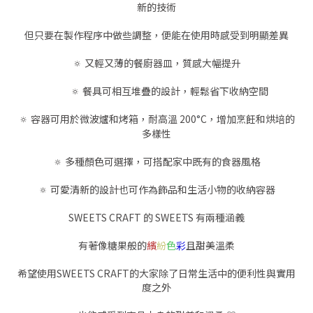
新的技術
但只要在製作程序中做些調整，便能在使用時感受到明顯差異
🔅 又輕又薄的餐廚器皿，質感大幅提升
🔅 餐具可相互堆疊的設計，輕鬆省下收納空間
🔅 容器可用於微波爐和烤箱，耐高溫 200
°
C，增加烹飪和烘培的
多樣性
🔅 多種顏色可選擇，可搭配家中既有的食器風格
🔅 可愛清新的設計也可作為飾品和生活小物的收納容器
SWEETS CRAFT 的 SWEETS 有兩種涵義
有著像糖果般的
繽
紛
色
彩
且甜美溫柔
希望使用SWEETS CRAFT的大家除了日常生活中的便利性與實用
度之外