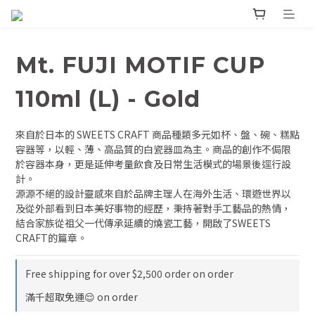
Mt. FUJI MOTIF CUP
110ml (L) - Gold
來自於日本的 SWEETS CRAFT 商品種類多元如杯、盤、碗、糕點
容器等，以輕、薄、高品質的白瓷器皿為主。商品的創作不侷限
於容器本身，更是延伸考量飲食及日常生活模式的場景後逕行設
計。
源源不絕的設計靈感來自於品牌主理人在海外生活、環遊世界以
及從外部看到日本美好事物的經歷，秉持著對手工藝品的熱情，
結合家族從祖父一代傳承延續的燒瓷工藝，開啟了SWEETS 
CRAFT的篇章。
Free shipping for over $2,500 order on order
滿千超取免運😌 on order