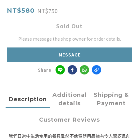
NT$750
NT$580
Sold Out
Please message the shop owner for order details.
MESSAGE
Share
Additional
Shipping &
Description
details
Payment
Customer Reviews
我們日常中生活使用的餐具雖然不像電器用品擁有令人驚訝且創