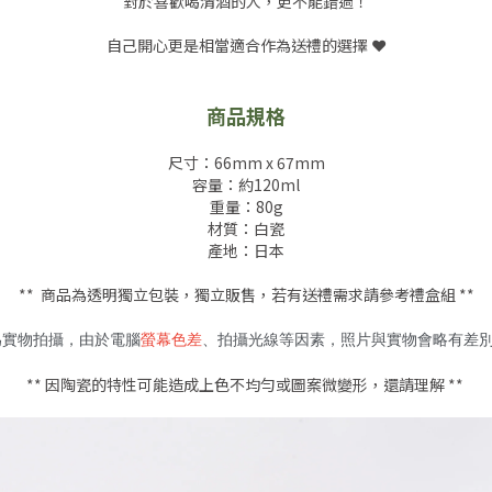
對於喜歡喝清酒的人，更不能錯過！
自己開心更是相當適合作為送禮的選擇 ❤️
商品規格
尺寸：66mm x 67mm
容量：約120ml
重量：80g
材質：白瓷
產地：日本
** 商品為透明獨立包裝，獨立販售，若有送禮需求請參考禮盒組 **
為實物拍攝，由於電腦
螢幕色差
、拍攝光線等因素，照片與實物會略有差別，
** 因陶瓷的特性可能造成上色不均勻或圖案微變形，還請理解 **