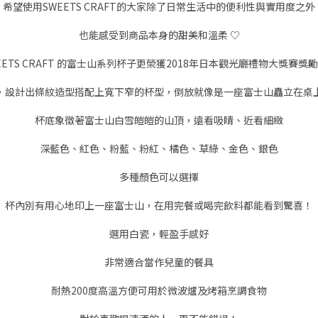
希望使用SWEETS CRAFT的大家除了日常生活中的便利性與實用度之外
也能感受到商品本身的甜美和溫柔 ♡
EETS CRAFT 的富士山系列杯子更榮獲2018年日本觀光廳禮物大獎賽獎
，設計出條紋造型搭配上寬下窄的杯型，倒放就像是一座富士山矗立在桌
杯底象徵著富士山白雪皚皚的山頂，遠看吸睛、近看細緻
深藍色、紅色、粉藍、粉紅、橘色、草綠、金色、銀色
多種顏色可以選擇
杯內別有用心地印上一座富士山，在用完餐或喝完飲料都能看到驚喜！
選用白瓷，輕盈手感好
非常適合當作兒童的餐具
耐熱200度高溫方便可用於微波爐及烤箱烹調食物