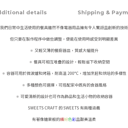
ditional details
Shipping & Pay
我們日常中生活使用的餐具雖然不像電器用品擁有令人驚訝且創新的技術
但只要在製作程序中做些調整，便能在使用時感受到明顯差異
🔅 又輕又薄的餐廚器皿，質感大幅提升
🔅 餐具可相互堆疊的設計，輕鬆省下收納空間
🔅 容器可用於微波爐和烤箱，耐高溫 200
°
C，增加烹飪和烘培的多樣性
🔅 多種顏色可選擇，可搭配家中既有的食器風格
🔅 可愛清新的設計也可作為飾品和生活小物的收納容器
SWEETS CRAFT 的 SWEETS 有兩種涵義
有著像糖果般的
繽
紛
色
彩
且甜美溫柔