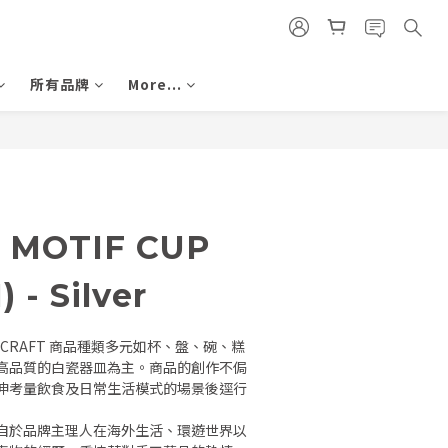
所有品牌
More...
BUY NOW
I MOTIF CUP
) - Silver
S CRAFT 商品種類多元如杯、盤、碗、糕
高品質的白瓷器皿為主。商品的創作不侷
伸考量飲食及日常生活模式的場景後逕行
自於品牌主理人在海外生活、環遊世界以