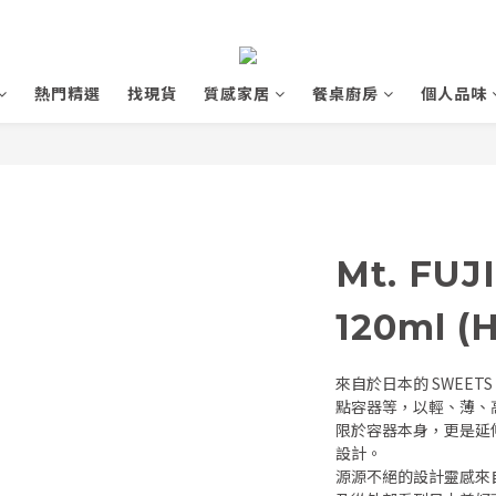
熱門精選
找現貨
質感家居
餐桌廚房
個人品味
Mt. FUJ
120ml (H
來自於日本的 SWEET
點容器等，以輕、薄、
限於容器本身，更是延
設計。
源源不絕的設計靈感來