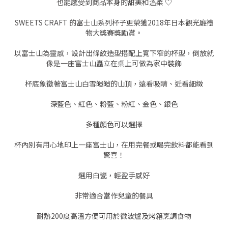
也能感受到商品本身的甜美和溫柔 ♡
SWEETS CRAFT 的富士山系列杯子更榮獲2018年日本觀光廳禮
物大獎賽獎勵賞。
以富士山為靈感，設計出條紋造型搭配上寬下窄的杯型，倒放就
像是一座富士山矗立在桌上可做為家中裝飾
杯底象徵著富士山白雪皚皚的山頂，遠看吸睛、近看細緻
深藍色、紅色、粉藍、粉紅、金色、銀色
多種顏色可以選擇
杯內別有用心地印上一座富士山，在用完餐或喝完飲料都能看到
驚喜！
選用白瓷，輕盈手感好
非常適合當作兒童的餐具
耐熱200度高溫方便可用於微波爐及烤箱烹調食物