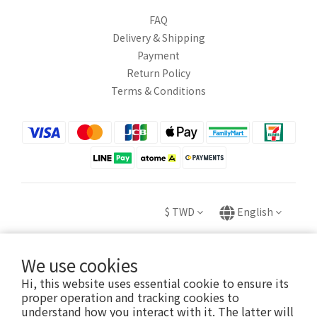
FAQ
Delivery & Shipping
Payment
Return Policy
Terms & Conditions
$
TWD
English
We use cookies
Hi, this website uses essential cookie to ensure its
Copyright © 2020 HUEI YING INTERNATIONAL TRADE CO., LTD.
proper operation and tracking cookies to
卉盈國際貿易有限公司 統編：82882831
understand how you interact with it. The latter will