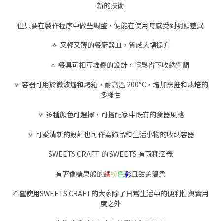
新的技術
但只要在製作程序中做些調整，便能在使用時感受到明顯差異
🔅 又輕又薄的餐廚器皿，質感大幅提升
🔅 餐具可相互堆疊的設計，輕鬆省下收納空間
🔅 容器可用於微波爐和烤箱，耐高溫 200
°
C，增加烹飪和烘培的
多樣性
🔅 多種顏色可選擇，可搭配家中既有的食器風格
🔅 可愛清新的設計也可作為飾品和生活小物的收納容器
SWEETS CRAFT 的 SWEETS 有兩種涵義
有著像糖果般的
繽
紛
色
彩
且甜美溫柔
希望使用SWEETS CRAFT的大家除了日常生活中的便利性與實用
度之外