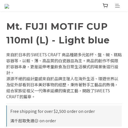
Mt. FUJI MOTIF CUP
110ml (L) - Light blue
來自於日本的 SWEETS CRAFT 商品種類多元如杯、盤、碗、糕點
容器等，以輕、薄、高品質的白瓷器皿為主。商品的創作不侷限
於容器本身，更是延伸考量飲食及日常生活模式的場景後逕行設
計。
源源不絕的設計靈感來自於品牌主理人在海外生活、環遊世界以
及從外部看到日本美好事物的經歷，秉持著對手工藝品的熱情，
結合家族從祖父一代傳承延續的燒瓷工藝，開啟了SWEETS 
CRAFT的篇章。
Free shipping for over $2,500 order on order
滿千超取免運😌 on order