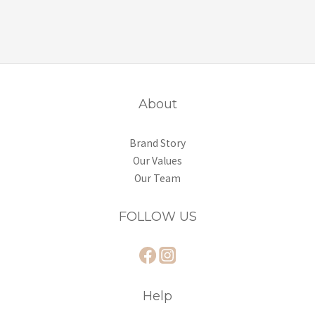
About
Brand Story
Our Values
Our Team
FOLLOW US
Help