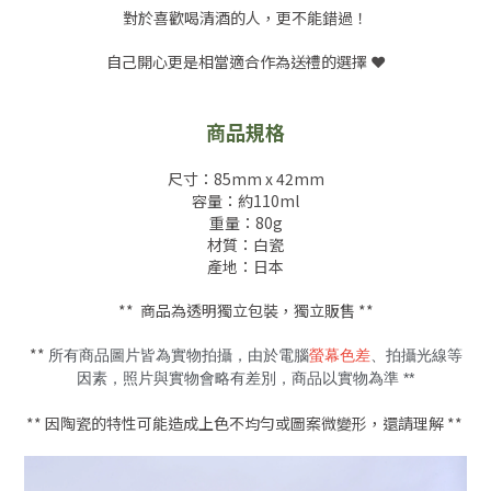
對於喜歡喝清酒的人，更不能錯過！
自己開心更是相當適合作為送禮的選擇 ❤️
商品規格
尺寸：85mm x 42mm
容量：約110ml
重量：80g
材質：白瓷
產地：日本
** 商品為透明獨立包裝，獨立販售 **
**
所有商品圖片皆為實物拍攝，由於電腦
螢幕色差
、拍攝光線等
因素，照片與實物會略有差別，商品以實物為準 **
** 因陶瓷的特性可能造成上色不均勻或圖案微變形，還請理解 **