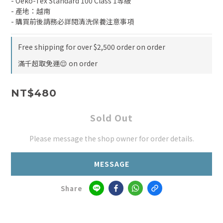
- Oeko-Tex Standard 100 Class 1等級
- 產地：越南
- 購買前後請務必詳閱清洗保養注意事項
Free shipping for over $2,500 order on order
滿千超取免運😌 on order
NT$480
Sold Out
Please message the shop owner for order details.
MESSAGE
Share