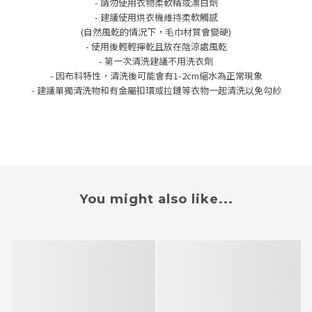
- 請勿使用衣物柔軟精或漂白劑
- 建議使用烘衣機維持柔軟觸感
(自然風乾的情況下，毛巾材質會變硬)
- 使用後輕輕擰乾且放在陰涼處風乾
- 第一次清洗建議不用洗衣劑
- 因布料特性，清洗後可能會有1-2cm縮水
為正常
現象
- 建議單獨清洗物和有金屬扣環或拉鏈等衣物一起清洗以免勾紗
You might also like...